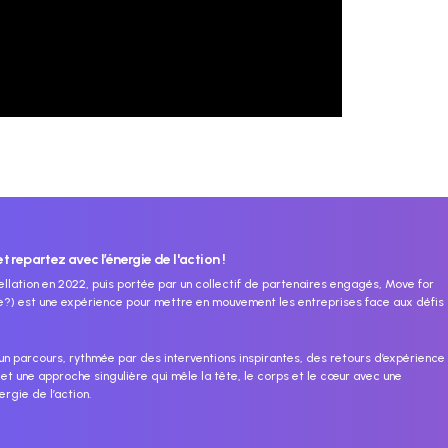
 repartez avec l’énergie de l'action !
llation
en 2022, puis portée par un collectif de partenaires engagés, Move for
te?) est une expérience pour mettre en mouvement les entreprises face aux défis
 parcours, rythmée par des interventions inspirantes, des retours d’expérience
 et une approche singulière qui mêle la tête, le corps et le cœur avec une
ergie de l’action.