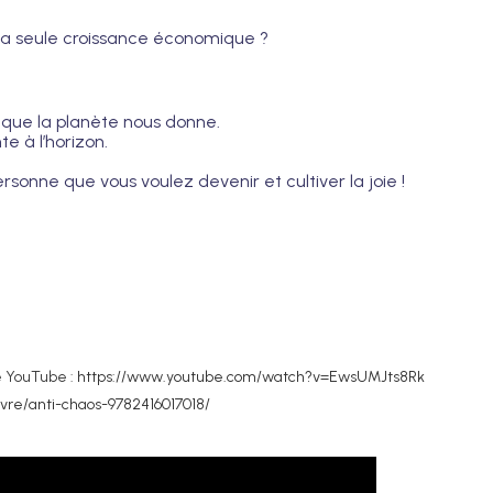
à la seule croissance économique ?
es que la planète nous donne.
e à l’horizon.
ersonne que vous voulez devenir et cultiver la joie !
e YouTube :
https://www.youtube.com/watch?v=EwsUMJts8Rk
Livre/anti-chaos-9782416017018/