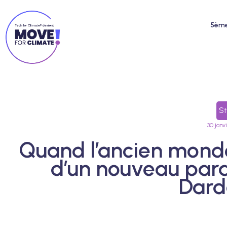
5ème 
St
30 janv
Quand l’ancien monde
d’un nouveau par
Dard