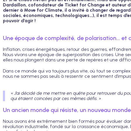
Dardaillon, cofondateur de Ticket for Change et auteur du 
dernier à Move for Climate, il a invité à changer de regard
sociales, économiques, technologiques…), il est temps d’en 
pouvoir d’agir !
Une époque de complexité, de polarisation… et de
Inflation, crises énergétiques, retour des guerres, effondre
Nous vivons une époque de superposition des crises. Une seu
elles nous plongent dans une perte de repères et une diffic
Dans ce monde qui va toujours plus vite, où tout se complexi
nous ne sommes pas seuls à ressentir ce sentiment d’impui
« J’ai décidé de me mettre en quête pour retrouver du pouv
qui étaient coincées par ces mêmes défis. »
Un ancien monde qui résiste, un nouveau monde 
Nous avons été extrêmement bien formés pour évoluer dans
révolution industrielle, fondé sur la croissance économique,