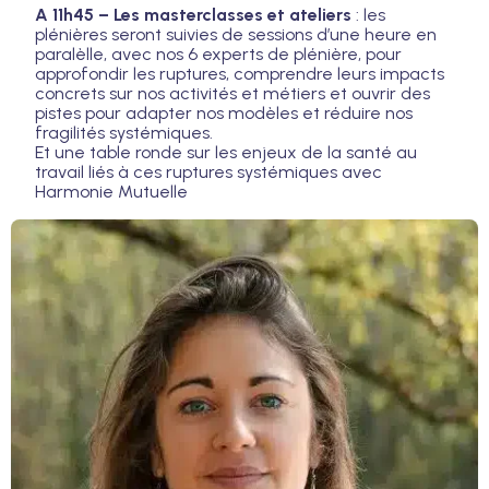
A 11h45 – Les masterclasses et ateliers
: les
plénières seront suivies de sessions d’une heure en
paralèlle, avec nos 6 experts de plénière, pour
approfondir les ruptures, comprendre leurs impacts
concrets sur nos activités et métiers et ouvrir des
pistes pour adapter nos modèles et réduire nos
fragilités systémiques.
Et une table ronde sur les enjeux de la santé au
travail liés à ces ruptures systémiques avec
Harmonie Mutuelle